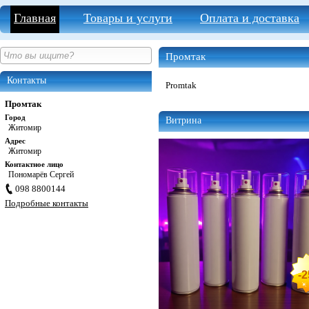
Главная
Товары и услуги
Оплата и доставка
Промтак
Контакты
Promtak
Промтак
Город
Витрина
Житомир
Адрес
Житомир
Контактное лицо
Пономарёв Сергей
098 8800144
Подробные контакты
-